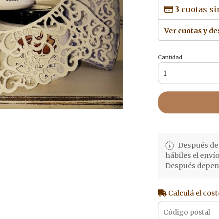
3
cuotas si
Ver cuotas y d
Cantidad
Después de 
hábiles el enví
Después depend
Calculá el cost