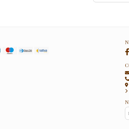
N
C
N