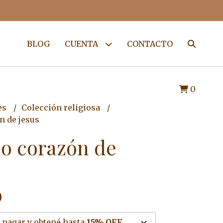
BLOG
CUENTA
CONTACTO
0
es
Colección religiosa
n de jesus
o corazón de
0
 pagar y obtené hasta
15% OFF