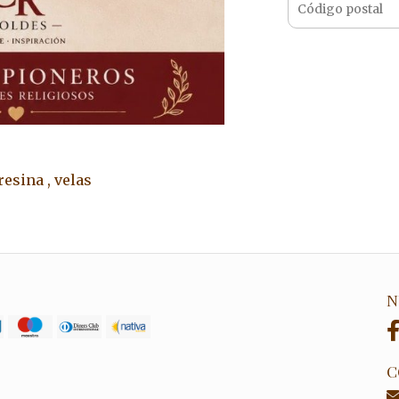
resina , velas
N
C