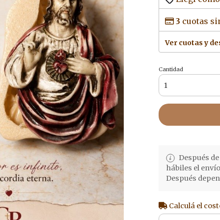
3
cuotas si
Ver cuotas y d
Cantidad
Después de 
hábiles el enví
Después depend
Calculá el cost