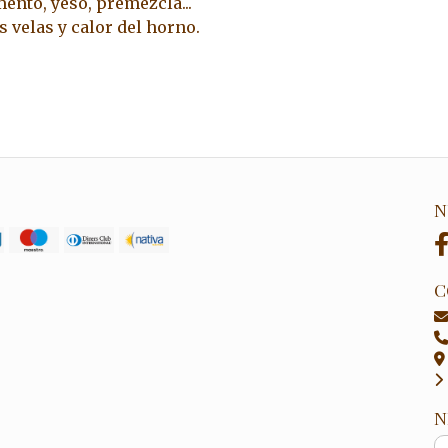
emento, yeso, premezcla...
as velas y calor del horno.
N
C
N