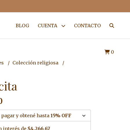
BLOG
CUENTA
CONTACTO
0
es
Colección religiosa
cita
0
 pagar y obtené hasta
15% OFF
n interés de
$4.266,67